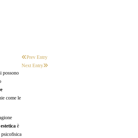
Prev Entry
Next Entry
 si possono
o
re
ghie come le
tagione
estetica
è
 psicofisica