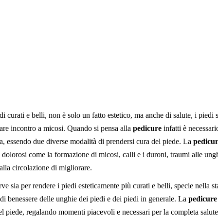
di curati e belli, non è solo un fatto estetico, ma anche di salute, i piedi
dare incontro a micosi.
Quando si pensa alla
pedicure
infatti è necessari
iva, essendo due diverse modalità di prendersi cura del piede. L
a
pedicu
a dolorosi come la formazione di micosi, calli e i duroni, traumi alle un
lla circolazione di migliorare.
e sia per rendere i piedi esteticamente più curati e belli, specie nella s
 di benessere delle unghie dei piedi e dei piedi in generale. La
pedicure 
l piede, regalando momenti piacevoli e necessari per la completa salute