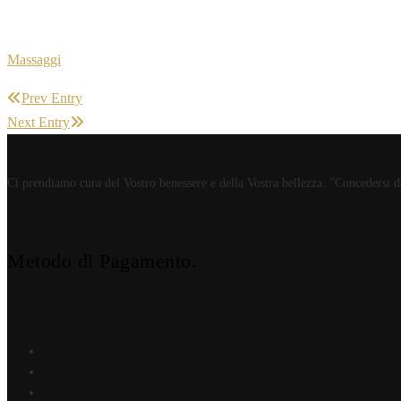
Massaggi
Prev Entry
Next Entry
Ci prendiamo cura del Vostro benessere e della Vostra bellezza. "Concedersi del
Metodo di Pagamento.