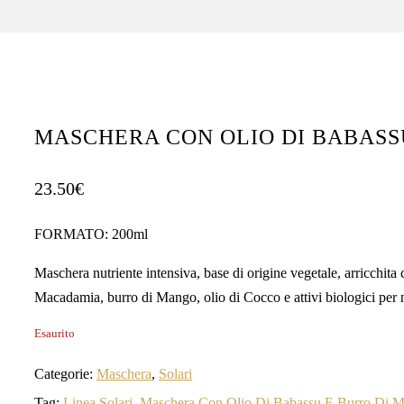
MASCHERA CON OLIO DI BABAS
23.50
€
FORMATO: 200ml
Maschera nutriente intensiva, base di origine vegetale, arricchit
Macadamia, burro di Mango, olio di Cocco e attivi biologici per nu
Esaurito
Categorie:
Maschera
,
Solari
Tag:
Linea Solari
,
Maschera Con Olio Di Babassu E Burro Di 