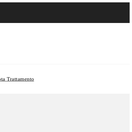
info@newbeautycharme.it
ota Trattamento