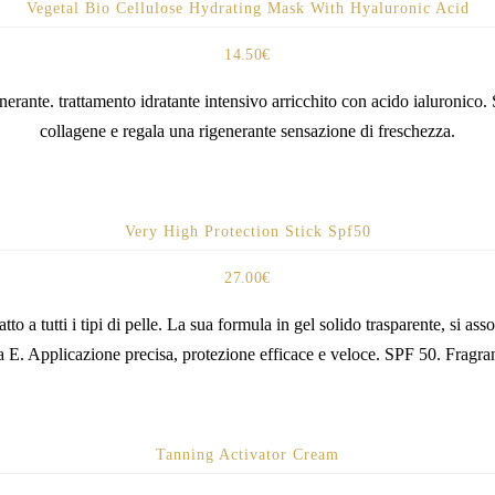
Vegetal Bio Cellulose Hydrating Mask With Hyaluronic Acid
14.50
€
enerante. trattamento idratante intensivo arricchito con acido ialuronic
collagene e regala una rigenerante sensazione di freschezza.
Very High Protection Stick Spf50
27.00
€
 a tutti i tipi di pelle. La sua formula in gel solido trasparente, si as
a E. Applicazione precisa, protezione efficace e veloce. SPF 50. Fragran
Tanning Activator Cream