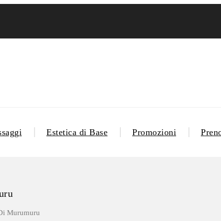
saggi
Estetica di Base
Promozioni
Pren
uru
 Di Murumuru