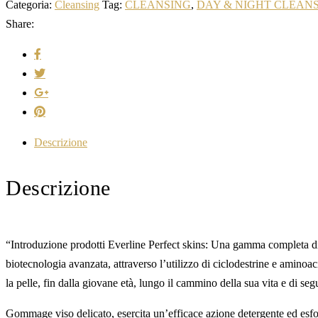
Categoria:
Cleansing
Tag:
CLEANSING
,
DAY & NIGHT CLEAN
Share:
Descrizione
Descrizione
“Introduzione prodotti Everline Perfect skins: Una gamma completa di t
biotecnologia avanzata, attraverso l’utilizzo di ciclodestrine e amino
la pelle, fin dalla giovane età, lungo il cammino della sua vita e di se
Gommage viso delicato, esercita un’efficace azione detergente ed esfoli