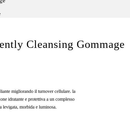
ge
e
ently Cleansing Gommage
ante migliorando il turnover cellulare. la
ione idratante e protettiva a un complesso
ta levigata, morbida e luminosa.