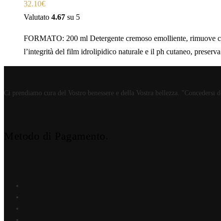
32.10
€
Valutato
4.67
su 5
FORMATO: 200 ml Detergente cremoso emolliente, rimuove con deli
l’integrità del film idrolipidico naturale e il ph cutaneo, preserv
Ci prendiamo cura del Vostro benessere e della Vostra bellezza. "Concedersi del
Metodo di Pagamento.