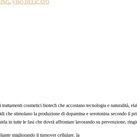
SING
,
VISO DELICATO
rattamenti cosmetici biotech che accostano tecnologia e naturalità, ela
acidi che stimolano la produzione di dopamina e serotonina secondo il pr
guirla in tutte le fasi che dovrà affrontare lavorando su prevenzione, rin
ante migliorando il turnover cellulare. la