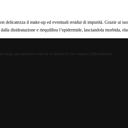
catezza il make-up ed eventuali residui di impurità. Grazie ai suoi pri
a dalla disidratazione e riequilibra l’epidermide, lasciandola morbida, ela
 tempo per prendersi cura di sè stessi è il vero segreto della bellezza"