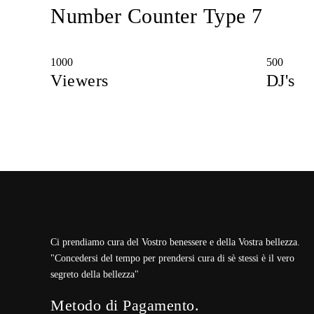
Number Counter Type 7
1000
500
Viewers
DJ's
Ci prendiamo cura del Vostro benessere e della Vostra bellezza.
"Concedersi del tempo per prendersi cura di sè stessi è il vero
segreto della bellezza"
Metodo di Pagamento.