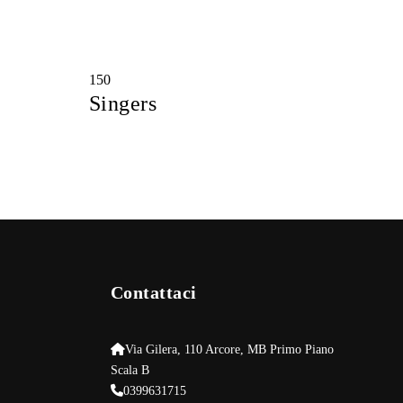
150
Singers
Contattaci
Via Gilera, 110 Arcore, MB Primo Piano
Scala B
0399631715